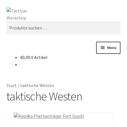
Suchen
Menü
€
0,00
0 Artikel
Start
AGB
Start
/
taktische Westen
andere Taschen
taktische Westen
Chest-Rig`s
Datenschutz