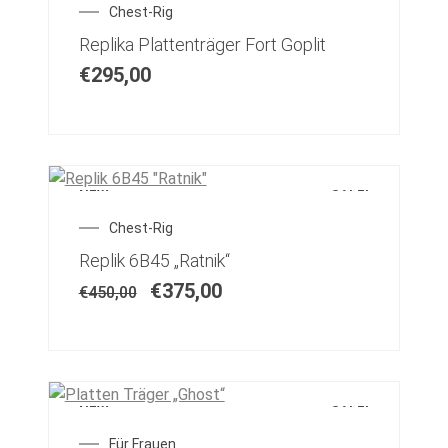
Chest-Rig
Für Frauen
Replika Plattenträger Fort Goplit
€
295,00
Für Männer
Holster
Impressum
NEW
SALE!
Chest-Rig
Kasse
Replik 6B45 „Ratnik“
€
375,00
€
450,00
Koppelsysteme
Mein Konto
Pistolen Magazintaschen
NEW
SALE!
Für Frauen