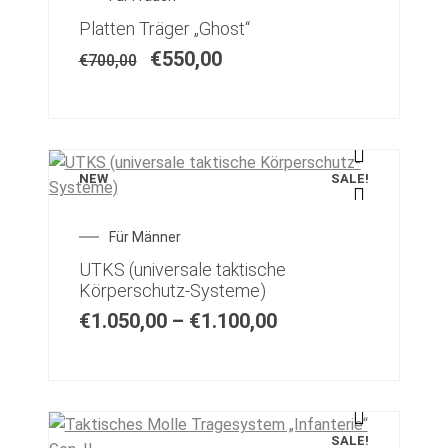
Plattenträger
Platten Träger „Ghost“
€
550,00
€
700,00
Shop
taktische Schutzmittel
taktische Westen
NEW
SALE!
Transport / Tragesysteme
Für Männer
UTKS (universale taktische
Über uns
Körperschutz-Systeme)
€
1.050,00
–
€
1.100,00
Utility Taschen
Versand- und Zahlungsbedinungen
Warenkorb
SALE!