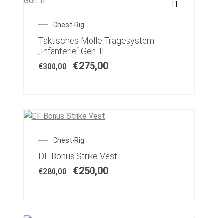
Widerrufsbelehrung
Chest-Rig
Taktisches Molle Tragesystem
Zubehöre
„Infanterie“ Gen. II
€
275,00
€
300,00
Gewehr Magazintaschen
SALE!
Chest-Rig
DF Bonus Strike Vest
€
250,00
€
280,00