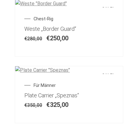
SALE!
Chest-Rig
Weste „Border Guard“
€
250,00
€
280,00
SALE!
Für Männer
Plate Carrier „Speznas“
€
325,00
€
350,00