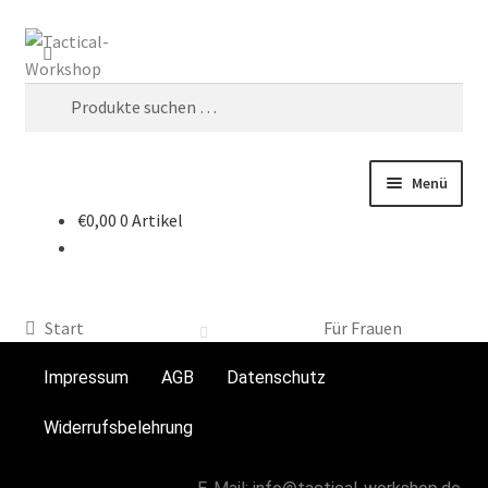
Suchen
Menü
€
0,00
0 Artikel
Start
AGB
Start
Für Frauen
andere Taschen
Impressum
AGB
Datenschutz
Chest-Rig`s
Widerrufsbelehrung
Datenschutz