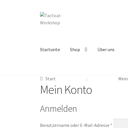
Startseite
Shop
Über uns
Start
AGB
andere Taschen
Chest-Rig`s
Daten
Start
Mein
Koppelsysteme
Mein Konto
Pistolen Magaz
Mein Konto
taktische Westen
Transport / Tragesysteme
Anmelden
Warenkorb
Widerrufsbelehrung
Zubehöre
Benutzername oder E-Mail-Adresse
*