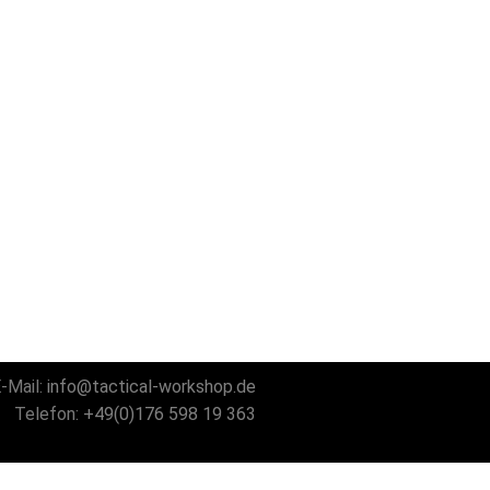
-Mail:
info@tactical-workshop.de
Telefon:
+49(0)176 598 19 363