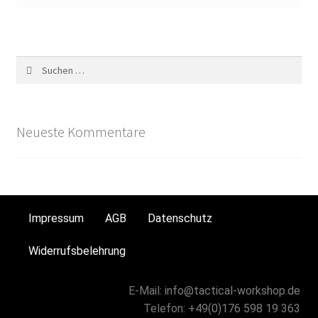
Plattenträger
Shop
taktische Schutzmittel
taktische Westen
Neueste Kommentare
Transport / Tragesysteme
Über uns
Impressum
AGB
Datenschutz
Utility Taschen
Widerrufsbelehrung
Versand- und Zahlungsbedinungen
E-Mail:
info@tactical-workshop.de
Warenkorb
Telefon:
+49(0)176 598 19 363