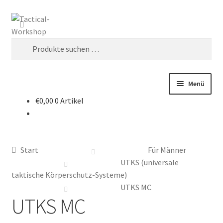
Suchen
Menü
€
0,00
0 Artikel
Start
AGB
Start
Für Männer
andere Taschen
UTKS (universale
taktische Körperschutz-Systeme)
Chest-Rig`s
UTKS MC
UTKS MC
Datenschutz