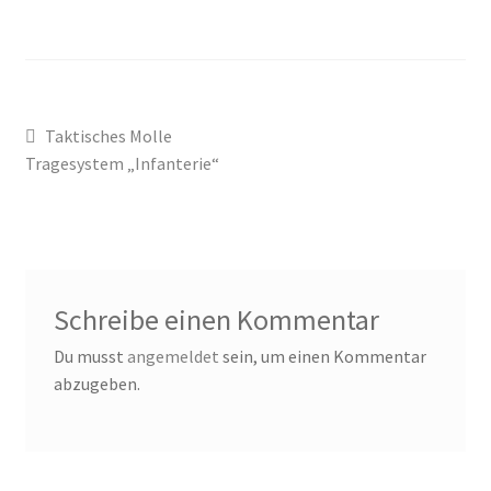
Für Frauen
Für Männer
Beitragsnavigation
Vorheriger
Taktisches Molle
Holster
Beitrag:
Tragesystem „Infanterie“
Impressum
Kasse
Schreibe einen Kommentar
Koppelsysteme
Du musst
angemeldet
sein, um einen Kommentar
abzugeben.
Mein Konto
Pistolen Magazintaschen