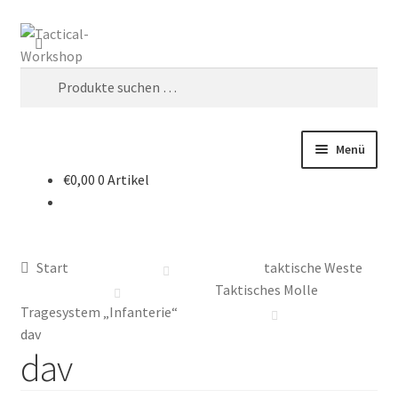
Zur
Zum
Suchen
Navigation
Inhalt
springen
springen
Suchen
nach:
Menü
€
0,00
0 Artikel
Start
AGB
Start
taktische Weste
andere Taschen
Taktisches Molle
Tragesystem „Infanterie“
Chest-Rig`s
dav
dav
Datenschutz