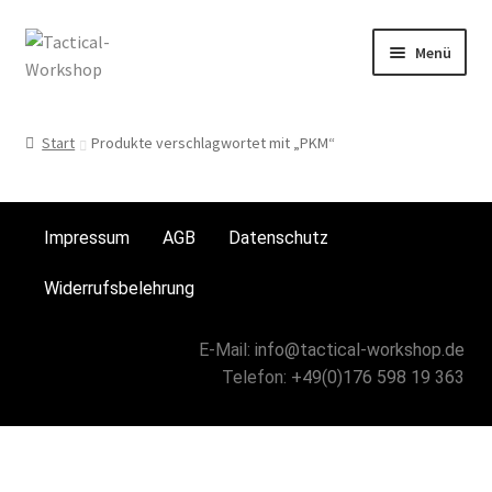
Menü
Start
Start
Produkte verschlagwortet mit „PKM“
AGB
andere Taschen
Impressum
AGB
Datenschutz
Chest-Rig`s
Widerrufsbelehrung
Datenschutz
E-Mail:
info@tactical-workshop.de
Telefon:
+49(0)176 598 19 363
Für Frauen
Für Männer