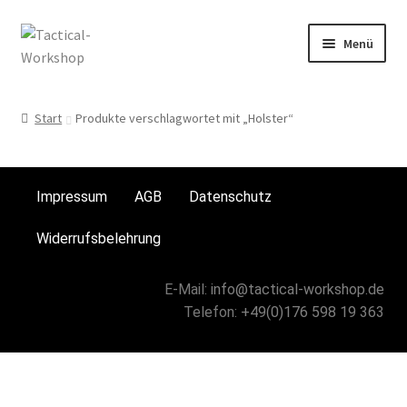
Menü
Start
Start
Produkte verschlagwortet mit „Holster“
AGB
andere Taschen
Impressum
AGB
Datenschutz
Chest-Rig`s
Widerrufsbelehrung
Datenschutz
E-Mail:
info@tactical-workshop.de
Telefon:
+49(0)176 598 19 363
Für Frauen
Für Männer