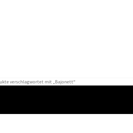
schutz
Für Frauen
Für Männer
Holster
Impressum
Kasse
ukte verschlagwortet mit „Bajonett“
intaschen
Plattenträger
Shop
taktische Schutzmittel
Über uns
Utility Taschen
Versand- und Zahlungsbedinungen